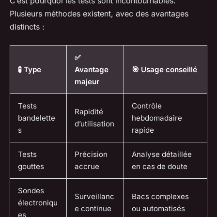
C’est pourquoi les tests sont incontournables.
Plusieurs méthodes existent, avec des avantages
distincts :
✅
🧪 Type
Avantage
🎯 Usage conseillé
majeur
Tests
Contrôle
Rapidité
bandelette
hebdomadaire
d’utilisation
s
rapide
Tests
Précision
Analyse détaillée
gouttes
accrue
en cas de doute
Sondes
Surveillanc
Bacs complexes
électroniqu
e continue
ou automatisés
es